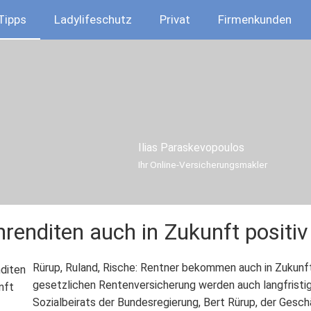
Tipps
Ladylifeschutz
Privat
Firmenkunden
Ilias Paraskevopoulos
Ihr Online-Ver­sicherungs­makler
renditen auch in Zukunft positiv
Rürup, Ruland, Rische: Rentner bekommen auch in Zukunft 
gesetzlichen Rentenversicherung werden auch langfristig 
Sozialbeirats der Bundesregierung, Bert Rürup, der Ges